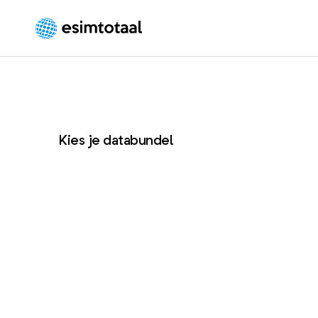
eSIM
Totaal
Kies je databundel