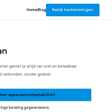
Home
Blog
Bekijk bestemmingen
an
an geniet je altijd van snel en betaalbaar
tijd verbonden, zonder gedoe!
leer apparaatcompatabiliteit
ilige betaling gegarandeerd.