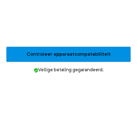
Sri Lanka
Thailand
Hongkong
Controleer apparaatcompatabiliteit
Veilige betaling gegarandeerd.